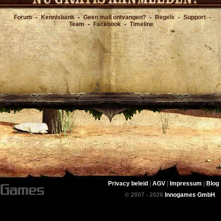
Forum
-
Kennisbank
-
Geen mail ontvangen?
-
Regels
-
Support
-
Team
-
Facebook
-
Timeline
Privacy beleid
|
AGV
|
Impressum
|
Blog
© 2007 - 2026
Innogames GmbH