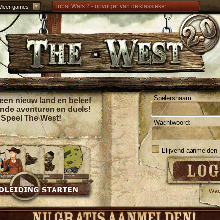
Tribal Wars 2 - opvolger van de klassieker
Meer games:
Forge of Empires – Strategisch door de eeuwen
heen
Grepolis – Sticht je rijk in het oude Griekenland
Spelersnaam:
een nieuw land en beleef
nde avonturen en duels!
Speel The West!
Wachtwoord:
Blijvend aanmelden
Wac